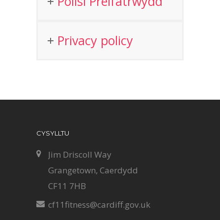
Polisi Preifatrwydd
Privacy policy
CYSYLLTU
Jim Driscoll Way
Grangetown, Caerdydd
CF11 7HB
cf11fitness@cardiff.gov.uk