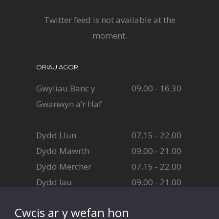
Twitter feed is not available at the
moment.
ORIAU AGOR
Gwyliau Banc y
09.00 - 16.30
Gwanwyn a’r Haf
Dydd Llun
07.15 - 22.00
Dydd Mawrth
09.00 - 21.00
Dydd Mercher
07.15 - 22.00
Dydd Iau
09.00 - 21.00
Dydd Gwener
07.15 - 18.30
Cwcis ar y wefan hon
Dydd Sadwrn
08.45 - 16.30