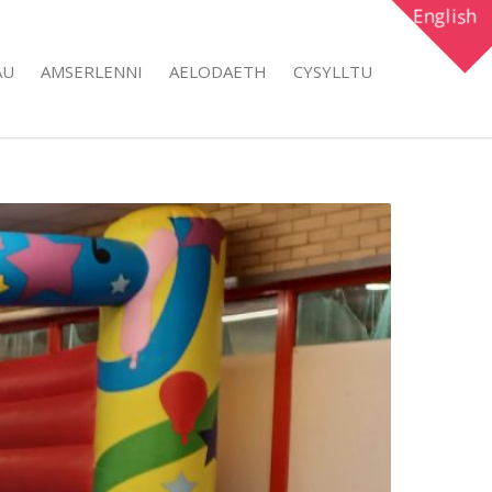
English
AU
AMSERLENNI
AELODAETH
CYSYLLTU