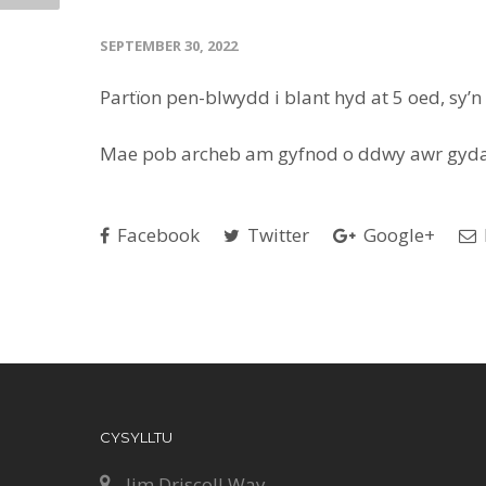
SEPTEMBER 30, 2022
Partïon pen-blwydd i blant hyd at 5 oed, sy’
Mae pob archeb am gyfnod o ddwy awr gydag 
Facebook
Twitter
Google+
CYSYLLTU
Jim Driscoll Way