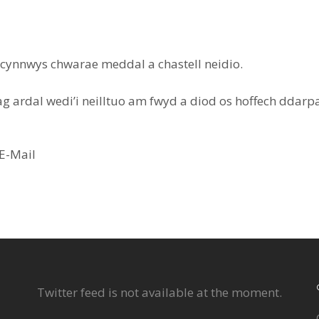
n cynnwys chwarae meddal a chastell neidio.
ardal wedi’i neilltuo am fwyd a diod os hoffech ddarpa
E-Mail
Twitter feed is not available at the moment.