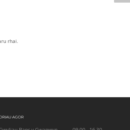
ru rhai.
ORIAU AGOR
Gwyliau Banc y Gwanwyn
09.00 - 16.30